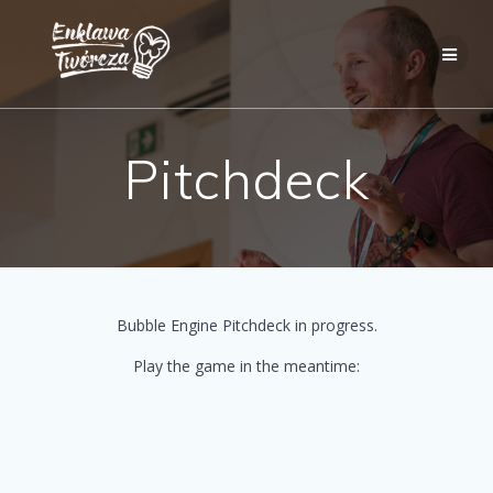
Skip
to
content
Pitchdeck
Bubble Engine Pitchdeck in progress.
Play the game in the meantime: