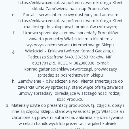
https://enklawa.edu.pl, za pośrednictwem którego Klient
składa Zamówienia na zakup Produktów;
Portal – serwis internetowy dostępny pod adresem
https://enklawa.edu.pl, za pośrednictwem którego Klient
ma dostęp do zakupionych produktów cyfrowych;
Umowa sprzedaży – umowa sprzedaży Produktów
zawarta pomiędzy Właścicielem a Klientem z
wykorzystaniem serwisu internetowego Sklepu;
Właściciel – Enklawa twórcza Konrad Gadzina, ul.
Tadeusza Szafrana 5/40, 30-363 Kraków, NIP:
6821701215, REGON: 382300938, e-mail:
konrad.gadzina@enklawa-tworcza.pl, prowadzący
sprzedaż za pośrednictwem Sklepu;
Zamówienie – oświadczenie woli Klienta zmierzające do
zawarcia Umowy sprzedaży, stanowiące ofertę zawarcia
umowy sprzedaży, określające w szczególności rodzaj i
ilość Produktu.
Materiały użyte do prezentacji produktów, tj.: zdjęcia, opisy i
inne są częścią Sklepu, stanowią własność jego Właściciela i
chronione są prawami autorskimi. Zabrania się ich używania
w celach handlowych lub prezentacji w jakichkolwiek