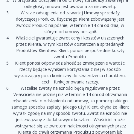
W przypadku odstąpienia od Umowy sprzedaży zawartej na
odległość, umowa jest uważana za niezawartą.
W razie odstąpienia od zawartej Umowy sprzedaży
dotyczącej Produktu fizycznego Klient zobowiązany jest
zwrócić Produkt najpóźniej w terminie 14 dni od dnia, w
którym od umowy odstąpił.
Właściciel gwarantuje zwrot ceny i kosztów uiszczonych
przez Klienta, w tym kosztów dostarczenia sprzedanych
Produktów Klientowi. Klient ponosi bezpośrednie koszty
zwrotu Produktu.
Klient ponosi odpowiedzialność za zmniejszenie wartości
rzeczy będące wynikiem korzystania z niej w sposób
wykraczający poza konieczny do stwierdzenia charakteru,
cech i funkcjonowania rzeczy.
Wszelkie zwroty należności będą regulowane przez
Właściciela nie później niż w terminie 14 dni od otrzymania
oświadczenia o odstąpieniu od umowy, za pomocą takiego
samego sposobu zapłaty, jakiego użył Klient, chyba że Klient
wyraził zgodę na inny sposób zwrotu. Zwrot należności nie
jest związany z dodatkowymi kosztami. Właściciel może
wstrzymać się ze zwrotem należności otrzymanych przez
Klienta do chwili otrzymania Produktu z powrotem lub