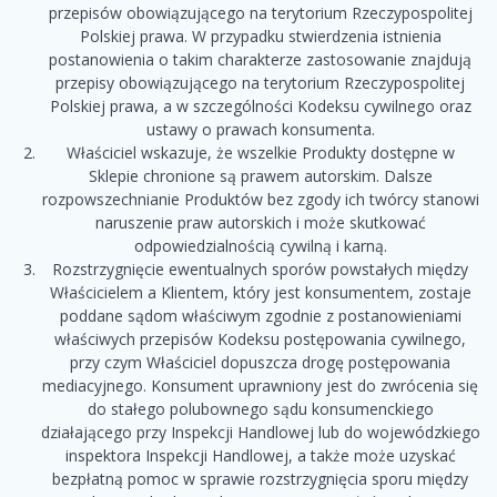
przepisów obowiązującego na terytorium Rzeczypospolitej
Polskiej prawa. W przypadku stwierdzenia istnienia
postanowienia o takim charakterze zastosowanie znajdują
przepisy obowiązującego na terytorium Rzeczypospolitej
Polskiej prawa, a w szczególności Kodeksu cywilnego oraz
ustawy o prawach konsumenta.
Właściciel wskazuje, że wszelkie Produkty dostępne w
Sklepie chronione są prawem autorskim. Dalsze
rozpowszechnianie Produktów bez zgody ich twórcy stanowi
naruszenie praw autorskich i może skutkować
odpowiedzialnością cywilną i karną.
Rozstrzygnięcie ewentualnych sporów powstałych między
Właścicielem a Klientem, który jest konsumentem, zostaje
poddane sądom właściwym zgodnie z postanowieniami
właściwych przepisów Kodeksu postępowania cywilnego,
przy czym Właściciel dopuszcza drogę postępowania
mediacyjnego. Konsument uprawniony jest do zwrócenia się
do stałego polubownego sądu konsumenckiego
działającego przy Inspekcji Handlowej lub do wojewódzkiego
inspektora Inspekcji Handlowej, a także może uzyskać
bezpłatną pomoc w sprawie rozstrzygnięcia sporu między