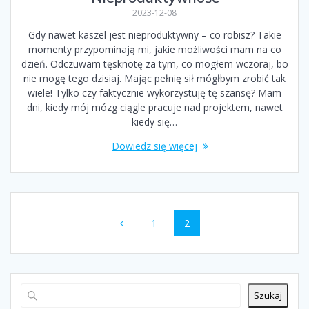
2023-12-08
Gdy nawet kaszel jest nieproduktywny – co robisz? Takie
momenty przypominają mi, jakie możliwości mam na co
dzień. Odczuwam tęsknotę za tym, co mogłem wczoraj, bo
nie mogę tego dzisiaj. Mając pełnię sił mógłbym zrobić tak
wiele! Tylko czy faktycznie wykorzystuję tę szansę? Mam
dni, kiedy mój mózg ciągle pracuje nad projektem, nawet
kiedy się…
Dowiedz się więcej
Nawigacja
Strona
Strona
1
2
po
wpisach
Szukaj